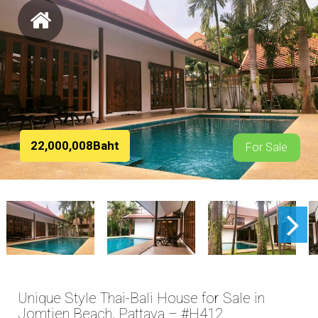
22,000,008Baht
For Sale
Unique Style Thai-Bali House for Sale in
Jomtien Beach, Pattaya – #H412