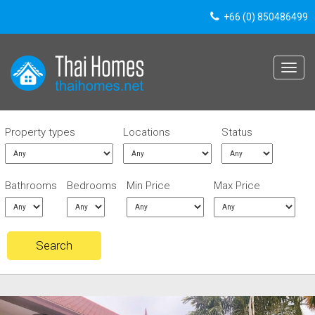
+66 (0) 850486499
Toggle
navigat
Property types
Locations
Status
Bathrooms
Bedrooms
Min Price
Max Price