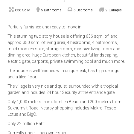
636 Sq M
5 Bathrooms
5 Bedrooms
2 Garages
Partially furnished and ready to move in
This stunning two story house is offering 636 sqm. of land,
approx. 350 sqm. of living area, 4 bedrooms, 4 bathrooms,
maid room en suite, storage room, massive living room and
dinning area, huge European kitchen, beautiful landscaping,
electric gate, carports, private swimming pool and much more.
The house is well finished with unique teak, has high ceilings
and a tiled floor.
The village is very nice and quiet, surrounded with a tropical
garden and includes 24 hour Security at the entrance gate.
Only 1,000 meters from Jomtien Beach and 200 meters from
Sukhumvit Road. Nearby shopping includes Makro, Tesco
Lotus and BigC.
Only 22 million Baht
Currently under Thai ownership.