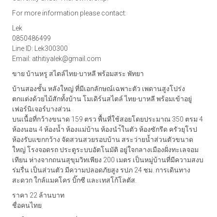
For more information please contact:
Lek
0850486499
Line ID: Lek300300
Email: athitiyalek@gmail.com
ขาย บ้านหรู สไตล์ไทย-บาหลี พร้อมสระ พัทยา
บ้านสองชั้น หลังใหญ่ ที่มีเอกลักษณ์เฉพาะตัว เพดานสูงโปร่ง
ตกแต่งด้วยไม้สักทั้งบ้าน โมเดิร์นสไตล์ ไทย-บาหลี พร้อมเข้าอยู่
เฟอร์นิเจอร์บางส่วน
บนเนื้อที่กว้างขนาด 159 ตรว พื้นที่ใช้สอยโดยประมาณ 350 ตรม 4
ห้องนอน 4 ห้องน้ำ ห้องแม่บ้าน ห้องนำ้ในตัว ห้องซักรีด ครัวยุโรป
ห้องรับแขกกว้าง จัดสวนสวยรอบบ้าน สระว่ายน้ำส่วนตัวขนาด
ใหญ่ โรงจอดรถ ประตูระบบอัตโนมัติ อยู่ใจกลางเมืองฝั่งทะเลจอม
เทียน ห่างจากถนนสุขุมวิทเพียง 200 เมตร เป็นหมู่บ้านที่มีความสงบ
ร่มรื่น เป็นส่วนตัว มีความปลอดภัยสูง รปภ 24 ชม. การเดินทาง
สะดวก ใกล้แมคโคร บิ๊กซี และเทสโก้โลตัส.
ราคา 22 ล้านบาท
ชื่อคนไทย