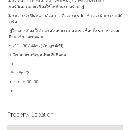
ห้อง สตูดิโอ กว้างขนาด 32 ตรม ชั้นสูง วิวทะเล มีระเบียง
เฟอร์นิเจอร์และเครื่องใช้ไฟฟ้าครบ พร้อมอยู่
มีสระว่ายน้ำ ฟิตเนส กล้องcctv ที่จอดรถ รปภ เข้า-ออกด้วยระบบคีย์
การ์ด
อยู่ใจกลางเมือง ใกล้ตลาดไนท์ มาร์เกต แหล่งช็อปปิ้ง ชายหาดจอม
เทียน เข้า-ออกสะดวก
เช่า 12,000 / เดือน (สัญญาต่อปี)
สนใจสอบถามข้อมูลเพิ่มเติมติดต่อ:
Lek
0850486499
Line ID: Lek300300
Email:
athitiyalek@gmail.com
Property Location