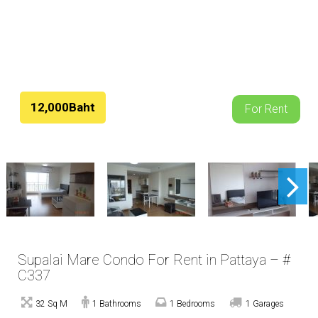
12,000Baht
For Rent
Supalai Mare Condo For Rent in Pattaya – #
C337
32 Sq M
1 Bathrooms
1 Bedrooms
1 Garages