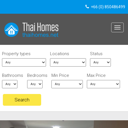
+66 (0) 850486499
Toggle
navigat
Property types
Locations
Status
Bathrooms
Bedrooms
Min Price
Max Price