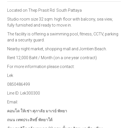
Located on Thep Prasit Rd. South Pattaya
Studio room size 32 sqm. high floor with balcony, sea view,
fully furnished and ready to move in.
The facility is offering a swimming pool, fitness, CCTV, parking
and a security guard.
Nearby night market, shopping mall and Jomtien Beach.
Rent 12,000 Baht / Month (on a one year contract)
For more information please contact:
Lek
0850486499
Line ID: Lek300300
Email:
athitiyalek@gmail.com
คอนโด ให้เช่า ศุภาลัย มาเรย์ พัทยา
ถนน เทพประสิทธิ์
พัทยาใต้