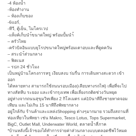
-4 ห้องน้ำ
-ห้องทำงาน
– ห้องเก็บของ
-6แอร์,
-ทีวี, ตู้เย็น, ไมโครเวป
-แท็งค์เก็บนำ้ขนาดใหญ่ พร้อมปั้มนำ้
– ครัวไทย
-ครัวบิลอินแบบยุโรปขนาดใหญ่พร้อมเตาอบและที่ดูดควัน
– สระนำ้ส่วนกลาง
– ฟิตเนส
– รปภ 24 ชั่วโมง
เป็นหมู่บ้านโครงการหรู เงียบสงบ ร่มรื่น การเดินทางสะดวก เข้า
ออก
ได้หลายทาง สามารถใช้ถนนรอบเมือง(เลียบทางรถไฟ) เพื่อที่จะไป
ทางสัตหีบ ระยอง และเข้ากรุงเทพ เพื่อเลี่ยงรถติดช่วงวันหยุด
อยู่ห่างจากถนนสุขุมวิทเพียง 2 กิโลเมตร แค่10นาทีถึงชายหาดจอม
เทียน และไม่เกิน 15 นาทีถึงพัทยากลาง
อยู่ใกล้กับ ร้านค้าและแหล่งShopping ต่างๆมากมาย รวมถึงสถานที่
ท่องเที่ยวในพัทยา เช่น Makro, Tesco Lotus, Tops Supermarket,
BigC, Outlet Mall, Underwater World, ตลาดน้ำสี่ภาค
*บ้านหลังนี้เจ้าของได้ทำการจ่ายค่าส่วนกลางแบบตลอดชีพไว้หมด