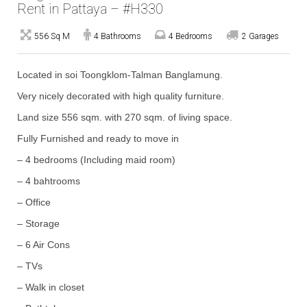
Rent in Pattaya – #H330
556 Sq M
4 Bathrooms
4 Bedrooms
2 Garages
Located in soi Toongklom-Talman Banglamung.
Very nicely decorated with high quality furniture.
Land size 556 sqm. with 270 sqm. of living space.
Fully Furnished and ready to move in
– 4 bedrooms (Including maid room)
– 4 bahtrooms
– Office
– Storage
– 6 Air Cons
– TVs
– Walk in closet