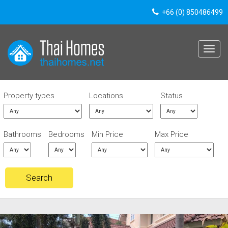
+66 (0) 850486499
Toggle
navigat
Property types
Locations
Status
Bathrooms
Bedrooms
Min Price
Max Price