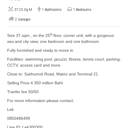
37.25 Sq M
1 Bathrooms
1 Bedrooms
2 Garages
th
Size 37 sqm., on the 25
floor, corner unit, with a gorgeous
sea and city view, one bedroom and one bathroom.
Fully furnished and ready to move in.
Facilities: swimming pool, jacuzzi, fitness, tennis court, parking,
CCTV, access card and more.
Close to: Sukhumvit Road, Makro and Terminal 21.
Selling Price 4.350 million Baht
Tranfer fee 50/50
For more information please contact:
Lek
0850486499
Line ID: Lek300300