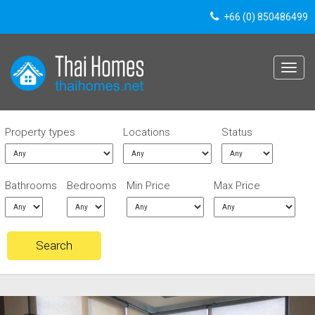
+66 (0) 850486499
Toggle
navigat
Property types
Locations
Status
Bathrooms
Bedrooms
Min Price
Max Price