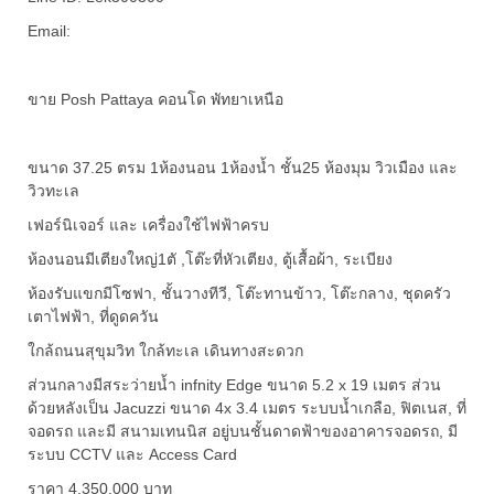
Email:
athitiyalek@gmail.com
ขาย Posh Pattaya คอนโด พัทยาเหนือ
ขนาด 37.25 ตรม 1ห้องนอน 1ห้องน้ำ ชั้น25 ห้องมุม วิวเมือง และ
วิวทะเล
เฟอร์นิเจอร์ และ เครื่องใช้ไฟฟ้าครบ
ห้องนอนมีเตียงใหญ่1ตั ,โต๊ะที่หัวเตียง, ตู้เสื้อผ้า, ระเบียง
ห้องรับแขกมีโซฟา, ชั้นวางทีวี, โต๊ะทานข้าว, โต๊ะกลาง, ชุดครัว
เตาไฟฟ้า, ที่ดูดควัน
ใกล้ถนนสุขุมวิท ใกล้ทะเล เดินทางสะดวก
ส่วนกลางมีสระว่ายน้ำ infnity Edge ขนาด 5.2 x 19 เมตร ส่วน
ด้วยหลังเป็น Jacuzzi ขนาด 4x 3.4 เมตร ระบบน้ำเกลือ, ฟิตเนส, ที่
จอดรถ และมี สนามเทนนิส อยู่บนชั้นดาดฟ้าของอาคารจอดรถ, มี
ระบบ CCTV และ Access Card
ราคา 4,350,000 บาท