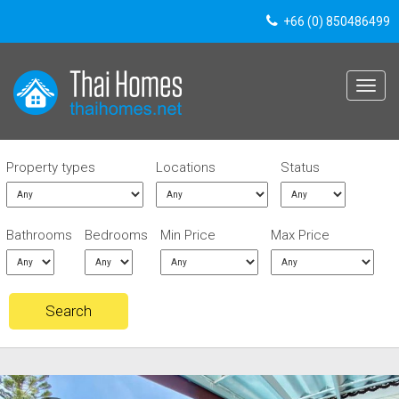
+66 (0) 850486499
Toggle
navigat
Property types
Locations
Status
Bathrooms
Bedrooms
Min Price
Max Price