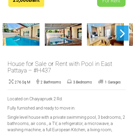
25,000Baht
For Rent
House for Sale or Rent with Pool in East
Pattaya – #H437
276 Sq M
2 Bathrooms
3 Bedrooms
1 Garages
Located on Chaiyapruek 2 Rd.
Fully furnished and ready to move in.
Single level house with a private swimming pool, 3 bedrooms, 2
bathrooms, air cons., a TV, a refrigerator, a microwave, a
washing machine, a full European Kitchen, a living room,