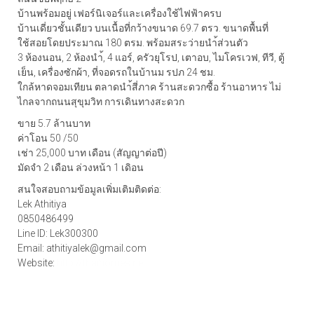
บ้านพร้อมอยู่ เฟอร์นิเจอร์และเครื่องใช้ไฟฟ้าครบ
บ้านเดี่ยวชั้นเดียว บนเนื้อที่กว้างขนาด 69.7 ตรว. ขนาดพื้นที่
ใช้สอยโดยประมาณ 180 ตรม. พร้อมสระว่ายนำ้ส่วนตัว
3 ห้องนอน, 2 ห้องนำ้, 4 แอร์, ครัวยุโรป, เตาอบ, ไมโครเวฟ, ทีวี, ตู้
เย็น, เครื่องซักผ้า, ที่จอดรถในบ้านม รปภ 24 ชม.
ใกล้หาดจอมเทียน ตลาดนำ้สี่ภาค ร้านสะดวกซื้อ ร้านอาหาร ไม่
ไกลจากถนนสุขุมวิท การเดินทางสะดวก
ขาย 5.7 ล้านบาท
ค่าโอน 50 /50
เช่า 25,000 บาท เดือน (สัญญาต่อปี)
มัดจำ 2 เดือน ล่วงหน้า 1 เดิอน
สนใจสอบถามข้อมูลเพิ่มเติมติดต่อ:
Lek Athitiya
0850486499
Line ID: Lek300300
Email: athitiyalek@gmail.com
Website:
http://thaihomes.net