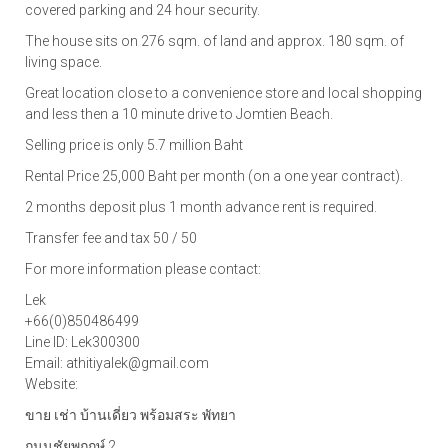
covered parking and 24 hour security.
The house sits on 276 sqm. of land and approx. 180 sqm. of
living space.
Great location close to a convenience store and local shopping
and less then a 10 minute drive to Jomtien Beach.
Selling price is only 5.7 million Baht
Rental Price 25,000 Baht per month (on a one year contract).
2 months deposit plus 1 month advance rent is required.
Transfer fee and tax 50 / 50
For more information please contact:
Lek
+66(0)850486499
Line ID: Lek300300
Email: athitiyalek@gmail.com
Website:
http://thaihomes.net
ขาย เช่า บ้านเดี่ยว พร้อมสระ พัทยา
ถนนชัยพฤกษ์ 2