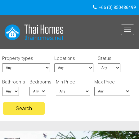
+66 (0) 850486499
Toggle
navigat
Property types
Locations
Status
Bathrooms
Bedrooms
Min Price
Max Price