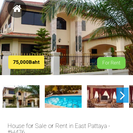
75,000Baht
For Rent
House for Sale or Rent in East Pattaya -
#H476