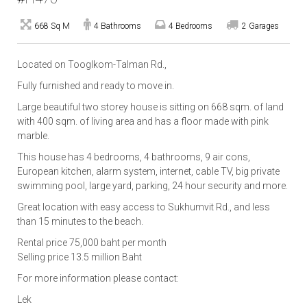
668 Sq M
4 Bathrooms
4 Bedrooms
2 Garages
Located on Tooglkom-Talman Rd.,
Fully furnished and ready to move in.
Large beautiful two storey house is sitting on 668 sqm. of land
with 400 sqm. of living area and has a floor made with pink
marble.
This house has 4 bedrooms, 4 bathrooms, 9 air cons,
European kitchen, alarm system, internet, cable TV, big private
swimming pool, large yard, parking, 24 hour security and more.
Great location with easy access to Sukhumvit Rd., and less
than 15 minutes to the beach.
Rental price 75,000 baht per month
Selling price 13.5 million Baht
For more information please contact:
Lek