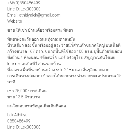
+66(0)850486499
Line ID: Lek300300
Email: athitiyalek@gmail.com
Website:
http://thaihomes.net
ขาย ให้เช่า บ้านเดี่ยว พร้อมสระ พัทยา
พัทยาฝั่งตะวันออก ถนนทุ่งกลมตาลหมัน
บ้านเดี่ยว สองชั้น พร้อมอยู่ สระว่ายนำ้ส่วนตัวขนาดใหญ่ บนเนื้อที่
กว้างขนาด 167 ตรว. ขนาดพื้นที่ใช้สอย 400 ตรม. ปูพื้นด้วยหินอ่อน
ทั้งบ้าน 4 ห้องนอน 4ห้องนำ้ 9 แอร์ ครัวยุโรป สัญญาณกันโขมย
Internet เคเบิลทีวี สวนรอบบ้าน
ที่จอดรถ พื้นที่รอบบ้านกว้าง รปภ 24ชม และอื่นๆอีกมากมาย
การเดินทางสะดวก เข้าออกได้หลายทาง ห่างจากทะเลประมาณ 15
นาที
เช่า 75,000 บาท/เดือน
ขาย 13.5 ล้านบาท
สนใจสอบถามข้อมูลเพิ่มเติมติดต่อ:
Lek Athitiya
0850486499
Line ID: Lek300300