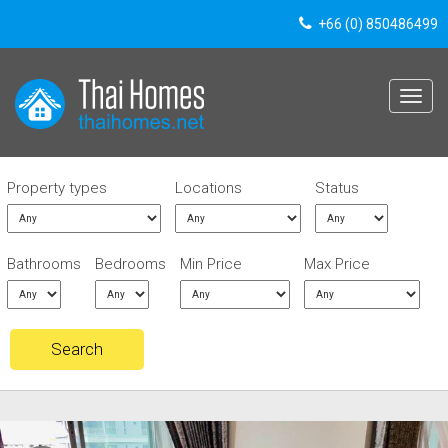
+66 (0) 850486499
Toggle
navigat
Property types
Locations
Status
Bathrooms
Bedrooms
Min Price
Max Price