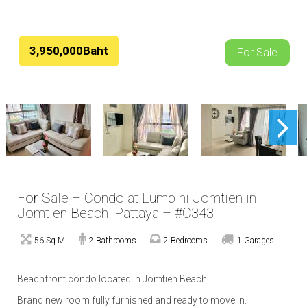
3,950,000Baht
For Sale
For Sale – Condo at Lumpini Jomtien in
Jomtien Beach, Pattaya – #C343
56 Sq M
2 Bathrooms
2 Bedrooms
1 Garages
Beachfront condo located in Jomtien Beach.
Brand new room fully furnished and ready to move in.