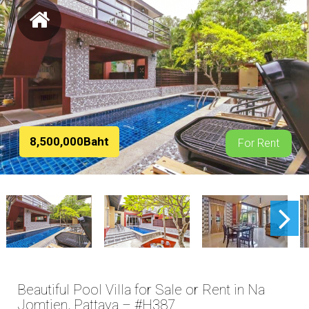
8,500,000Baht
For Rent
Beautiful Pool Villa for Sale or Rent in Na
Jomtien, Pattaya – #H387