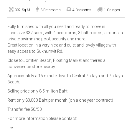
332 Sq M
3 Bathrooms
4 Bedrooms
1 Garages
Fully furnished with all you need and ready to move in.
Land size 332 sqm., with 4 bedrooms, 3 bathrooms, aircons, a
private swimming pool, security and more.
Great location in a very nice and quiet and lovely village with
easy access to Sukhumvit Rd.
Close to Jomtien Beach, Floating Market and there’s a
convenience store nearby.
Approximately a 15 minute drive to Central Pattaya and Pattaya
Beach.
Selling price only 8.5 million Baht
Rent only 80,000 Baht per month (on a one year contract)
Transfer fee 50/50
For more information please contact:
Lek