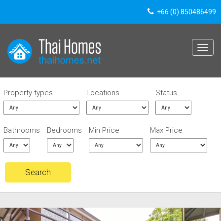
+66 (0) 850486499
Toggle
navigat
Property types
Locations
Status
Bathrooms
Bedrooms
Min Price
Max Price